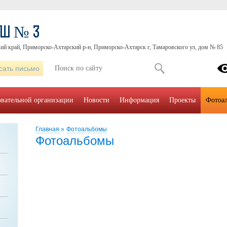
ОШ № 3
ий край, Приморско-Ахтарский р-н, Приморско-Ахтарск г, Тамаровского ул, дом № 85
сать письмо
овательной организации
Новости
Информация
Проекты
Фотоа
Главная
»
Фотоальбомы
Фотоальбомы