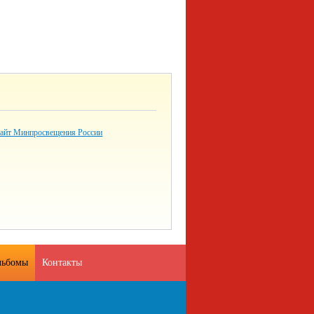
айт Минпросвещения России
льбомы
Контакты