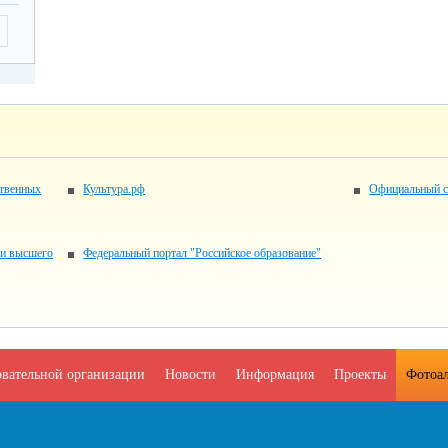
ственных
Культура.рф
Официальный с
 и высшего
Федеральный портал "Российское образование"
овательной организации
Новости
Информация
Проекты
Фотоа