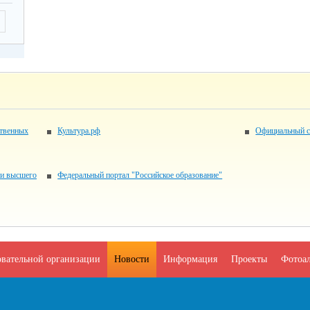
ственных
Культура.рф
Официальный с
 и высшего
Федеральный портал "Российское образование"
овательной организации
Новости
Информация
Проекты
Фотоа