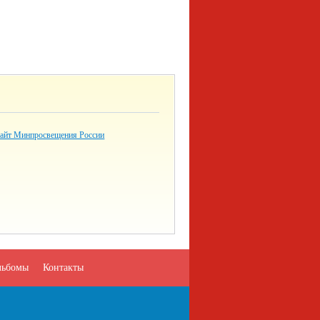
айт Минпросвещения России
льбомы
Контакты